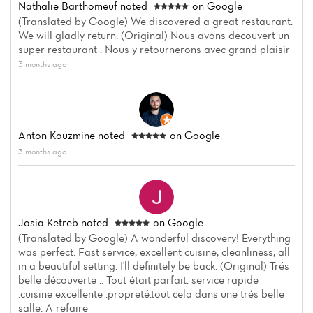
Nathalie Barthomeuf
noted
on Google
News
(Translated by Google) We discovered a great restaurant.
We will gladly return. (Original) Nous avons decouvert un
Menu
super restaurant . Nous y retournerons avec grand plaisir
3 months ago
Reviews
Anton Kouzmine
noted
on Google
3 months ago
Josia Ketreb
noted
on Google
(Translated by Google) A wonderful discovery! Everything
was perfect. Fast service, excellent cuisine, cleanliness, all
in a beautiful setting. I'll definitely be back. (Original) Trés
belle découverte .. Tout était parfait. service rapide
.cuisine excellente .propreté.tout cela dans une trés belle
salle. A refaire