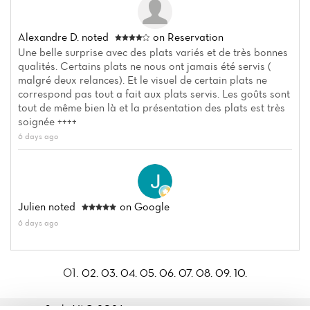
Alexandre D.
noted
on Reservation
Une belle surprise avec des plats variés et de très bonnes
qualités. Certains plats ne nous ont jamais été servis (
malgré deux relances). Et le visuel de certain plats ne
correspond pas tout a fait aux plats servis. Les goûts sont
tout de même bien là et la présentation des plats est très
soignée ++++
6 days ago
Julien
noted
on Google
6 days ago
01.
02.
03.
04.
05.
06.
07.
08.
09.
10.
Sushi Yô© 2026